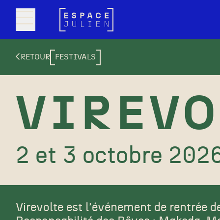
Aller au contenu principal
RETOUR
FESTIVALS
VIREVO
2 et 3 octobre 202
Virevolte est l'événement de rentrée de