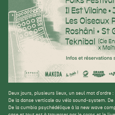
Pauline Andrieu - Studio Virevolte
Deux jours, plusieurs lieux, un seul mot d'ordre :
De la danse verticale au vélo sound-system. De l
De la cumbia psychédélique à la new wave comp
case et tout est à traverser par le corps et le live