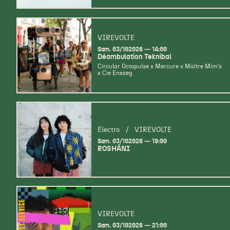
VIREVOLTE
samedi
octobre
Sam.
03/
10
2026
14:00
Déambulation Teknibal
Circular Octopulse x Mercure x Maître Mim’s
x Cie Enezeg
Electro
/
VIREVOLTE
samedi
octobre
Sam.
03/
10
2026
19:00
ROSHÂNI
VIREVOLTE
samedi
octobre
Sam.
03/
10
2026
21:00