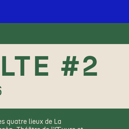
LTE #2
6
s quatre lieux de La