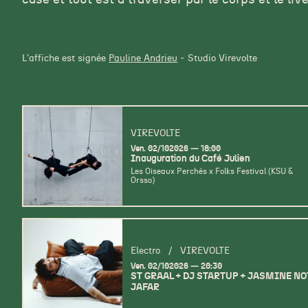
L'affiche est signée
Pauline Andrieu
- Studio Virevolte
VIREVOLTE
vendredi
octobre
Ven.
02/
10
2026
18:00
Inauguration du Café Julien
Les Oiseaux Perchés x Folks Festival (KSU &
Orsso)
Electro
/
VIREVOLTE
vendredi
octobre
Ven.
02/
10
2026
20:30
ST GRAAL + DJ STARTUP + JASMINE NO
JAFAR