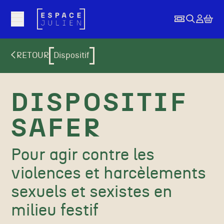
Aller au contenu principal
RETOUR
Dispositif
DISPOSITIF
SAFER
Pour agir contre les
violences et harcèlements
sexuels et sexistes en
milieu festif