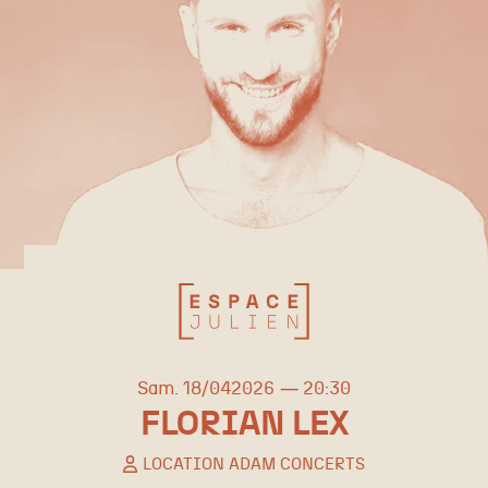
samedi
avril
Sam.
18/
04
2026
20:30
FLORIAN LEX
LOCATION ADAM CONCERTS