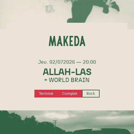
jeudi
juillet
Jeu.
02/
07
2026
20:00
ALLAH-LAS
+ WORLD BRAIN
Terminé
Complet
Rock