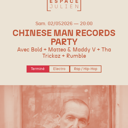
samedi
mai
Sam.
02/
05
2026
20:00
CHINESE MAN RECORDS
PARTY
Avec Bold + Matteo & Maddy V + Tha
Trickaz + Rumble
Terminé
Electro
Rap / Hip-Hop