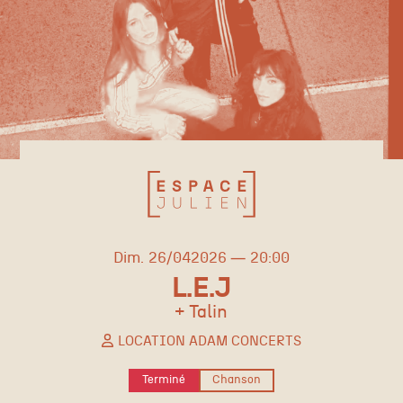
dimanche
avril
Dim.
26/
04
2026
20:00
L.E.J
+ Talin
LOCATION ADAM CONCERTS
Terminé
Chanson