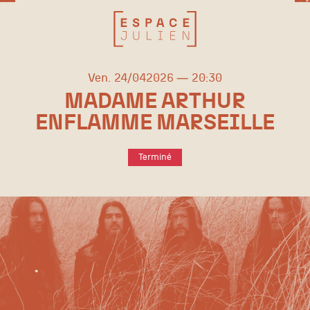
vendredi
avril
Ven.
24/
04
2026
20:30
MADAME ARTHUR
ENFLAMME MARSEILLE
Terminé