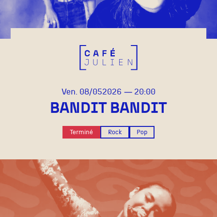
vendredi
mai
Ven.
08/
05
2026
20:00
BANDIT BANDIT
Terminé
Rock
Pop