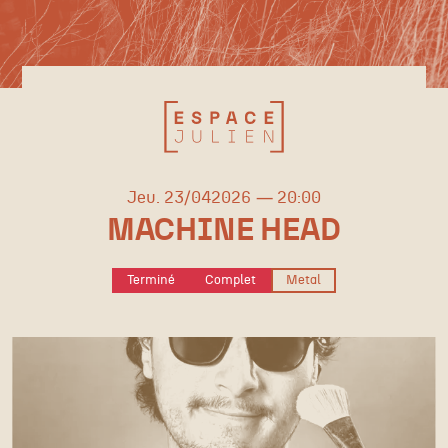
jeudi
avril
Jeu.
23/
04
2026
20:00
MACHINE HEAD
Terminé
Complet
Metal