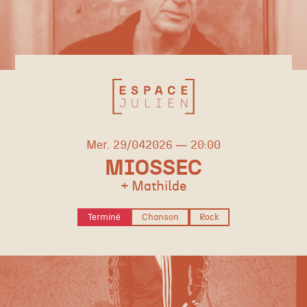
mercredi
avril
Mer.
29/
04
2026
20:00
MIOSSEC
+ Mathilde
Terminé
Chanson
Rock