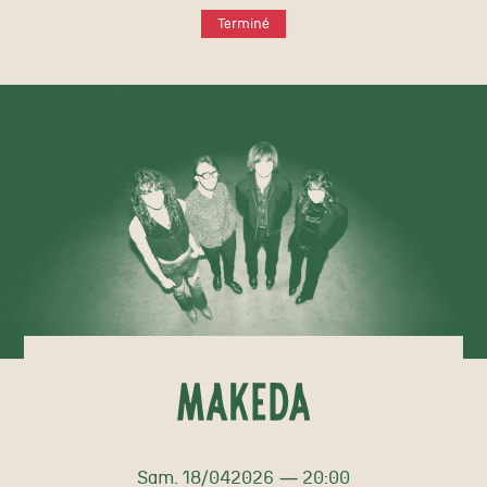
Terminé
samedi
avril
Sam.
18/
04
2026
20:00