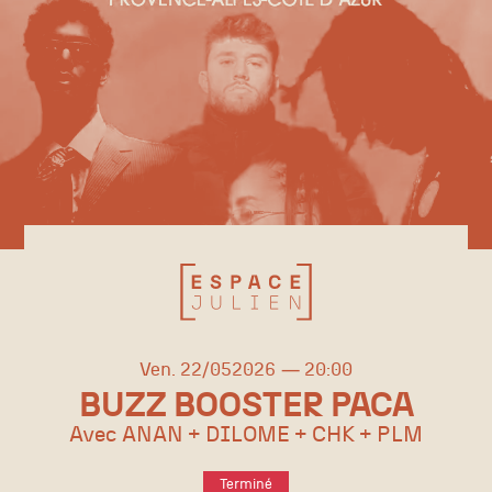
vendredi
mai
Ven.
22/
05
2026
20:00
BUZZ BOOSTER PACA
Avec ANAN + DILOME + CHK + PLM
Terminé