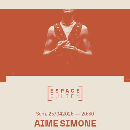
samedi
avril
Sam.
25/
04
2026
20:30
AIME SIMONE