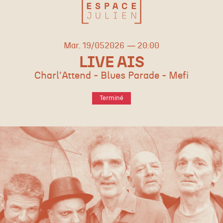
mardi
mai
Mar.
19/
05
2026
20:00
LIVE AIS
Charl'Attend - Blues Parade - Mefi
Terminé