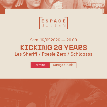
samedi
mai
Sam.
16/
05
2026
20:00
KICKING 20 YEARS
Les Sheriff / Poesie Zero / Schlaasss
Terminé
Garage / Punk