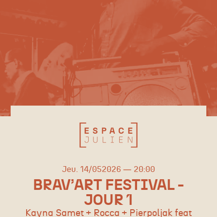
jeudi
mai
Jeu.
14/
05
2026
20:00
BRAV’ART FESTIVAL -
JOUR 1
Kayna Samet + Rocca + Pierpoljak feat