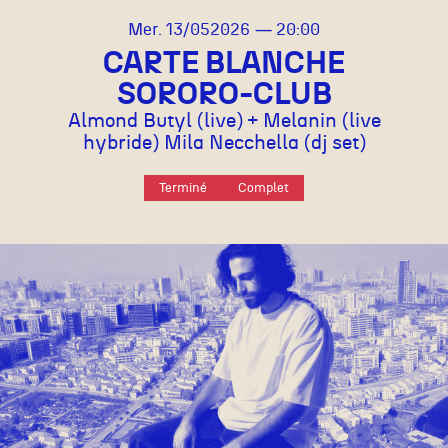
mercredi
mai
Mer.
13/
05
2026
20:00
CARTE BLANCHE
SORORO-CLUB
Almond Butyl (live) + Melanin (live
hybride) Mila Necchella (dj set)
Terminé
Complet