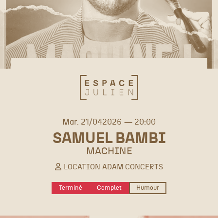
mardi
avril
Mar.
21/
04
2026
20:00
SAMUEL BAMBI
MACHINE
LOCATION ADAM CONCERTS
Terminé
Complet
Humour