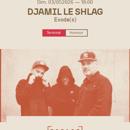
dimanche
mai
Dim.
03/
05
2026
18:00
DJAMIL LE SHLAG
Exode(s)
Terminé
Humour