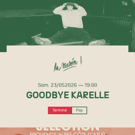
samedi
mai
Sam.
23/
05
2026
19:00
GOODBYE KARELLE
Terminé
Pop