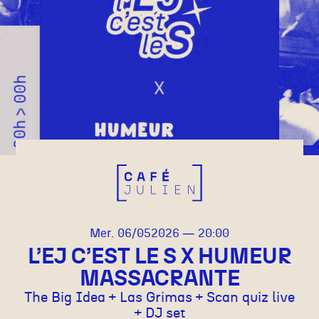
mercredi
mai
Mer.
06/
05
2026
20:00
L’EJ C’EST LE S X HUMEUR
MASSACRANTE
The Big Idea + Las Grimas + Scan quiz live
+ DJ set