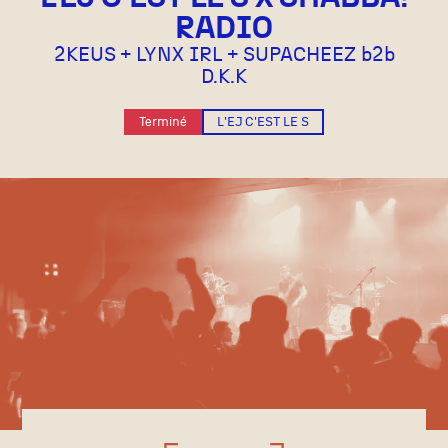
RADIO
2KEUS + LYNX IRL + SUPACHEEZ b2b
D.K.K
Terminé
L'EJ C'EST LE S