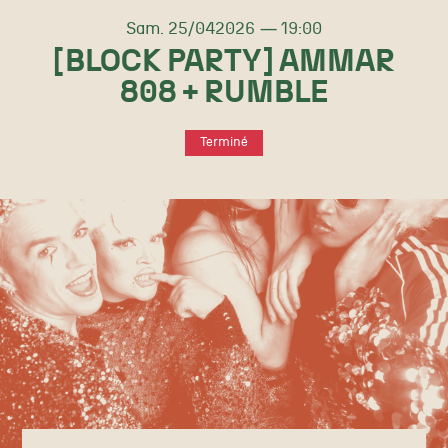
samedi
avril
Sam.
25/
04
2026
19:00
[BLOCK PARTY] AMMAR
808 + RUMBLE
Terminé