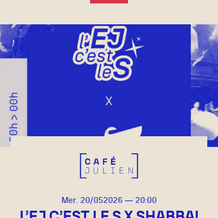
mercredi
mai
Mer.
20/
05
2026
20:00
L’EJ C’EST LE S X SHABBA!