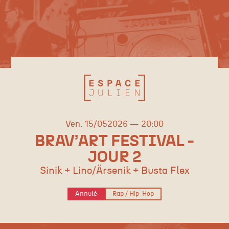
vendredi
mai
Ven.
15/
05
2026
20:00
BRAV’ART FESTIVAL -
JOUR 2
Sinik + Lino/Ärsenik + Busta Flex
Annulé
Rap / Hip-Hop