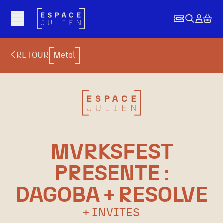
Aller au contenu principal
RETOUR
Metal
MVRKSFEST
PRESENTE :
DAGOBA + RESOLVE
+ INVITES