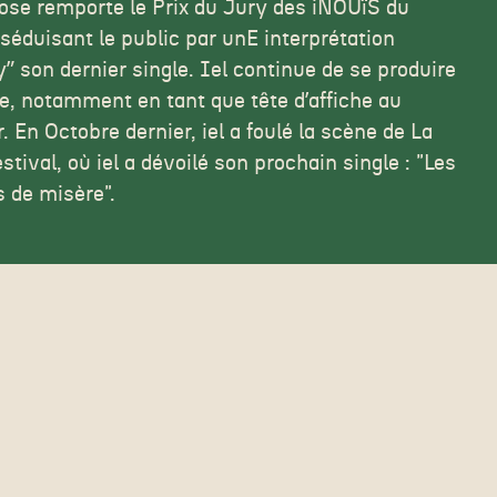
Rose remporte le Prix du Jury des iNOUïS du
éduisant le public par unE interprétation
yˮ son dernier single
. Iel continue de se produire
e, notamment en tant que tête dʼaffiche au
En Octobre dernier, iel a foulé la scène de La
tival, où iel a dévoilé son prochain single : "Les
 de misère".