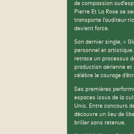
de compassion oudʼespoi
Pierre Et La Rose se se
transporte lʼauditeur·r
devient force.
Son dernier single, « G
personnel et artistiqu
retrace un processus de
production aérienne et 
célèbre le courage dʼêt
Ses premières performa
espaces issus de la cu
Unis. Entre concours de
découvre un lieu de lib
briller sans retenue.