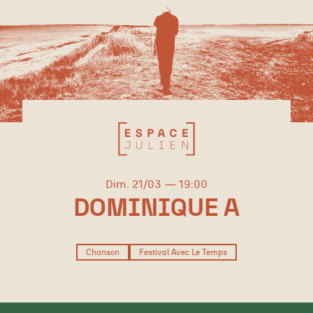
dimanche
mars
Dim.
21/
03
19:00
DOMINIQUE A
Chanson
Festival Avec Le Temps