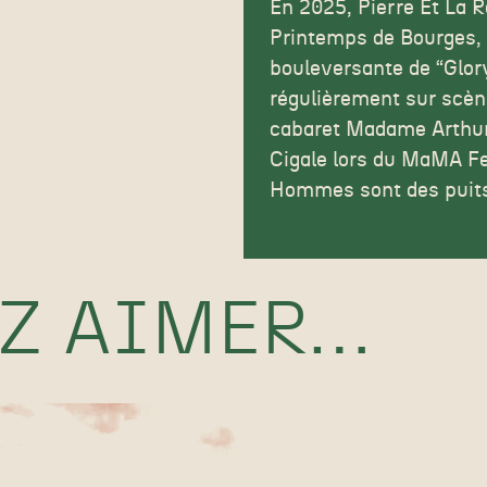
En 2025, Pierre Et La 
Printemps de Bourges, s
bouleversante de “
Glor
régulièrement sur scèn
cabaret Madame Arthur. 
Cigale lors du MaMA Fes
Hommes sont des puits
EZ AIMER…