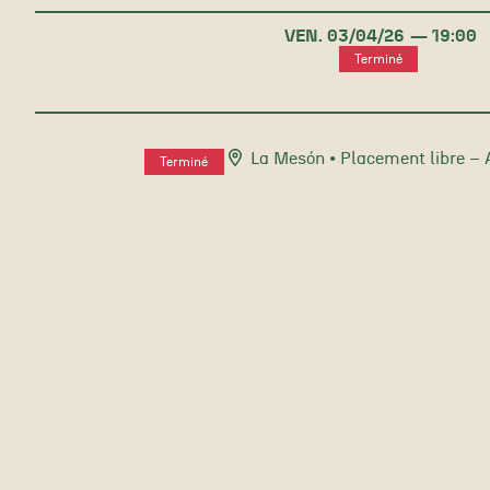
VEN.
03/
04
/26
19:00
Terminé
La Mesón
• Placement libre –
Terminé