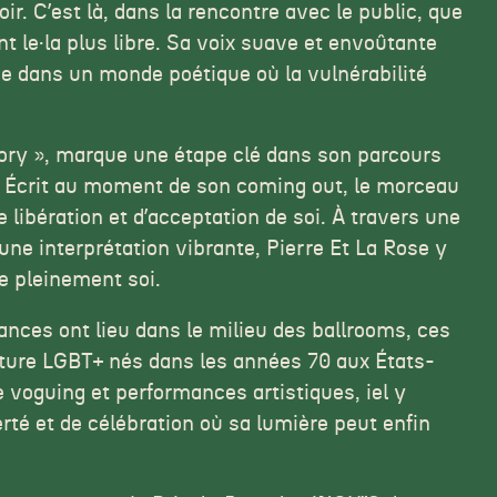
r. Cʼest là, dans la rencontre avec le public, que
nt le·la plus libre. Sa voix suave et envoûtante
ice dans un monde poétique où la vulnérabilité
lory », marque une étape clé dans son parcours
e. Écrit au moment de son coming out, le morceau
 libération et dʼacceptation de soi. À travers une
une interprétation vibrante, Pierre Et La Rose y
re pleinement soi.
nces ont lieu dans le milieu des ballrooms, ces
lture LGBT+ nés dans les années 70 aux États-
 voguing et performances artistiques, iel y
erté et de célébration où sa lumière peut enfin