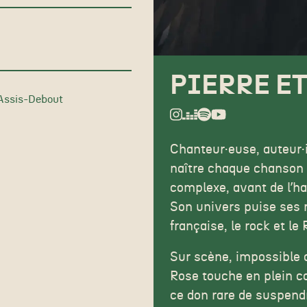
PIERRE ET
 Assis-Debout
Chanteur·euse, auteur·i
naître chaque chanson 
complexe, avant de lʼhab
Son univers puise ses ra
française, le rock et le 
Sur scène, impossible de
Rose touche en plein cœ
ce don rare de suspendr