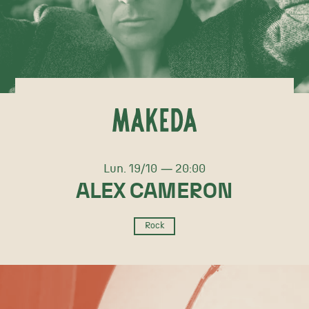
lundi
octobre
Lun.
19/
10
20:00
ALEX CAMERON
Rock