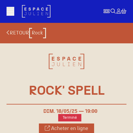
Aller au contenu principal
RETOUR
Rock
ROCK' SPELL
DIM.
18/
05
/25
19:00
Terminé
Acheter en ligne