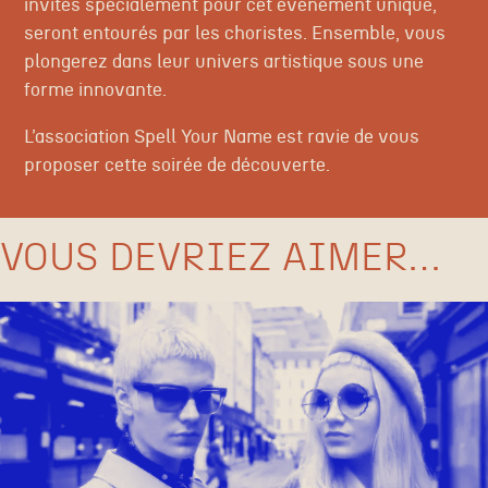
invités spécialement pour cet événement unique,
seront entourés par les choristes. Ensemble, vous
plongerez dans leur univers artistique sous une
forme innovante.
L’association Spell Your Name est ravie de vous
proposer cette soirée de découverte.
VOUS DEVRIEZ AIMER…