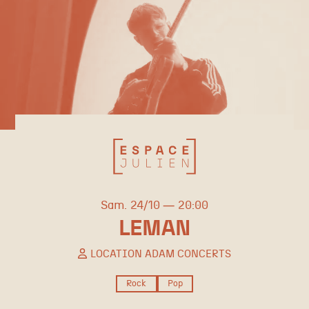
samedi
octobre
Sam.
24/
10
20:00
LEMAN
LOCATION ADAM CONCERTS
Rock
Pop