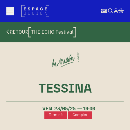
Aller au contenu principal
RETOUR
THE ECHO Festival
TESSINA
VEN.
23/
05
/25
19:00
Terminé
Complet