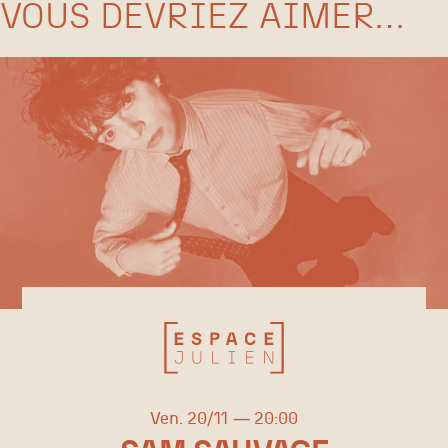
VOUS DEVRIEZ AIMER…
vendredi
novembre
Ven.
20/
11
20:00