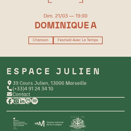
dimanche
mars
Dim.
21/
03
19:00
DOMINIQUE A
Chanson
Festival Avec Le Temps
ESPACE JULIEN
39 Cours Julien, 13006 Marseille
(+33)4 91 24 34 10
Contact