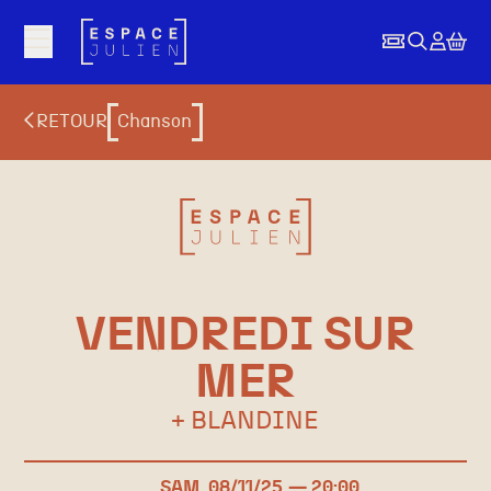
Aller au contenu principal
RETOUR
Chanson
VENDREDI SUR
MER
+ BLANDINE
SAM.
08/
11
/25
20:00