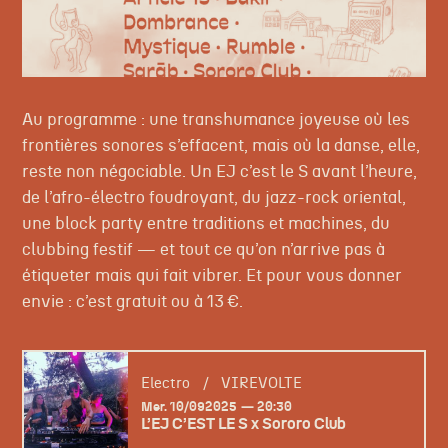
Au programme : une transhumance joyeuse où les
frontières sonores s’effacent, mais où la danse, elle,
reste non négociable. Un EJ c’est le S avant l’heure,
de l’afro-électro foudroyant, du jazz-rock oriental,
une block party entre traditions et machines, du
clubbing festif — et tout ce qu’on n’arrive pas à
étiqueter mais qui fait vibrer. Et pour vous donner
envie : c’est gratuit ou à 13 €.
Electro
/
VIREVOLTE
mercredi
septembre
Mer.
10/
09
2025
20:30
L’EJ C’EST LE S x Sororo Club