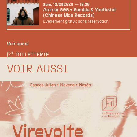
samedi
septembre
Sam.
13/
09
2025
18:30
Ammar 808 + Rumble & Youthstar
(Chinese Man Records)
Evènement gratuit sans réservation
Voir aussi
BILLETTERIE
VOIR AUSSI