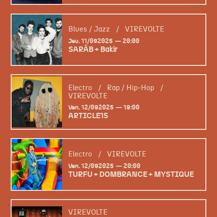
Blues / Jazz
/
VIREVOLTE
jeudi
septembre
Jeu.
11/
09
2025
20:00
SARÂB + Bakir
Electro
/
Rap / Hip-Hop
/
VIREVOLTE
vendredi
septembre
Ven.
12/
09
2025
19:00
ARTICLE15
Electro
/
VIREVOLTE
vendredi
septembre
Ven.
12/
09
2025
20:00
TURFU + DOMBRANCE + MYSTIQUE
VIREVOLTE